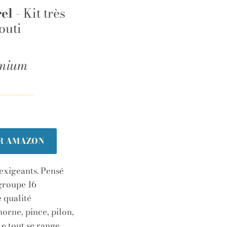
el
- Kit très
outi
mium
UR AMAZON
 exigeants. Pensé
egroupe 16
e qualité
horne, pince, pilon,
Le tout se range