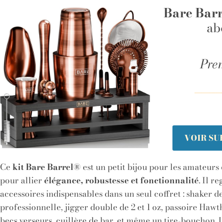
Bare Barr
ab
Pre
VOIR S
Ce
kit Bare Barrel®
est un petit bijou pour les amateurs
pour allier
élégance, robustesse et fonctionnalité
. Il r
accessoires indispensables dans un seul coffret : shaker d
professionnelle, jigger double de 2 et 1 oz, passoire Hawt
becs verseurs, cuillère de bar, et même un tire-bouchon. 