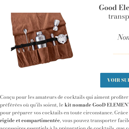
Good El
transp
No
VOIR S
Conçu pour les amateurs de cocktails qui aiment profiter
préférées où qu’ils soient, le
kit nomade GooD ELEME
pour préparer vos cocktails en toute circonstance. Grâce
rigide et compartimentée
, vous pouvez transporter faci
accessoires essentiels à la préparation de cocktails, que c