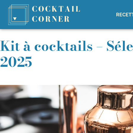
RECET
Kit à cocktails – Sél
2025