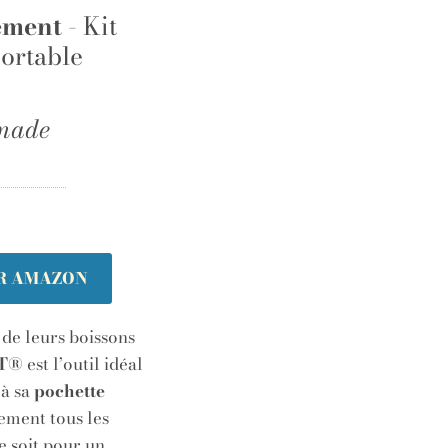
ement
- Kit
ortable
made
UR AMAZON
 de leurs boissons
NT®
est l’outil idéal
 à sa
pochette
lement tous les
e soit pour un