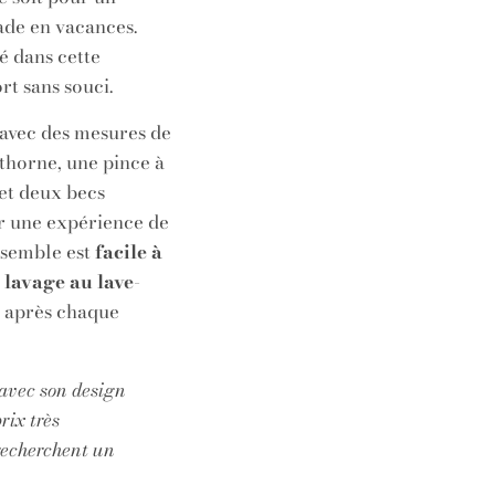
de en vacances.
é dans cette
rt sans souci.
avec des mesures de
thorne, une pince à
 et deux becs
ir une expérience de
nsemble est
facile à
n
lavage au lave-
as après chaque
é avec son design
rix très
 recherchent un