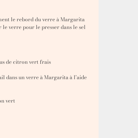
ment le rebord du verre à Margarita
 le verre pour le presser dans le sel
us de citron vert frais
il dans un verre à Margarita à l’aide
on vert