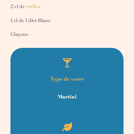
2 cl de
vodka
1 cl de Lillet Blanc
Glaçons
Type de verre
Martini