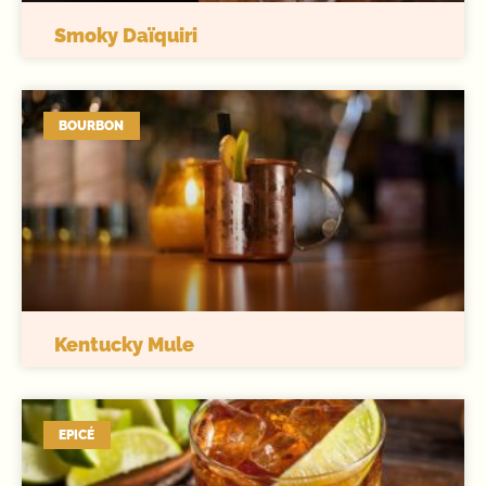
Smoky Daïquiri
BOURBON
Kentucky Mule
EPICÉ