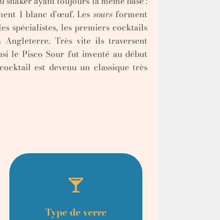
au shaker ayant toujours la même base :
ement 1 blanc d’œuf. Les
sours
forment
es spécialistes, les premiers cocktails
Angleterre. Très vite ils traversent
nsi le Pisco Sour fut inventé au début
ocktail est devenu un classique très
Type de verre