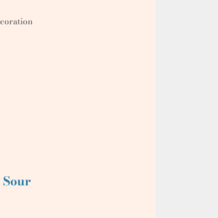
écoration
o Sour