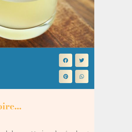
ire...