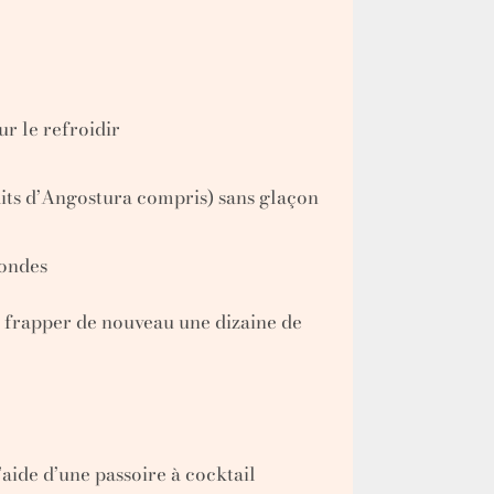
r le refroidir
raits d’Angostura compris) sans glaçon
condes
s frapper de nouveau une dizaine de
l’aide d’une passoire à cocktail