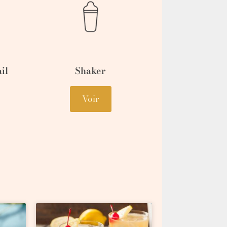
il
Shaker
Voir