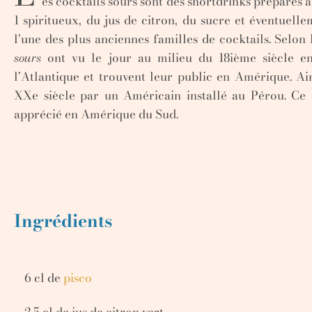
es cocktails sours sont des shortdrinks préparés 
1 spiritueux, du jus de citron, du sucre et éventuell
l’une des plus anciennes familles de cocktails. Selon l
sours
ont vu le jour au milieu du 18ième siècle en 
l’Atlantique et trouvent leur public en Amérique. Ai
XXe siècle par un Américain installé au Pérou. Ce c
apprécié en Amérique du Sud.
Ingrédients
6 cl de
pisco
2,5 cl de jus de citron vert