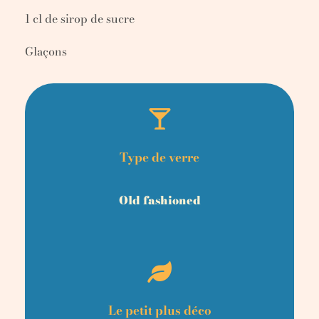
1 cl de sirop de sucre
Glaçons
Type de verre
Old fashioned
Le petit plus déco